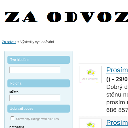
Za odvoz
»
Výsledky vyhledávání
Tvé hledání
Prosím
() - 29/
Poloha
Dobrý d
Město
stěnu n
prosím 
Zobrazit pouze
686 857
Show only listings with pictures
Prosím
Kategorie