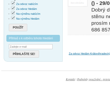
() - 29/
+
Za odvoz nabízím
Dobrý d
+
Za odvoz hledám
+
Na výměnu nabízím
stěnu n
+
Na výměnu hledám
prosím 
POUŽÍT
686 857
Přihlaš s k odběru tohoto hledání
Za odvoz hledám Královéhradecký
PŘIHLAŠTE SE!
Kontakt
|
Podmínky používání - pravid